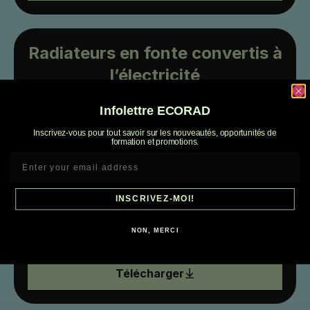
Radiateurs en fonte convertis à
l’électricité
Spécifications techniques des radiateurs en
Infolettre ECORAD
fonte convertis à l’électricité.
Inscrivez-vous pour tout savoir sur les nouveautés, opportunités de
formation et promotions.
Les spécifications comprennent différentes
capacités en watts des modèles les plus
populaires,les tensions, le remplissage,
INSCRIVEZ-MOI!
l’élément, le dispositif de sécurité et d’autres
informations techniques relatives aux radiateurs
NON, MERCI
en fonte électrifiés par ECORAD.
Télécharger