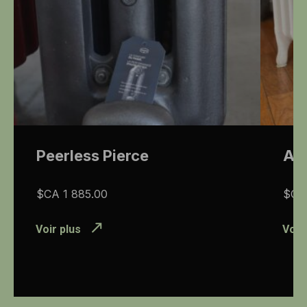
Peerless Pierce
As
$CA
1 885.00
$C
Voir plus
Voir