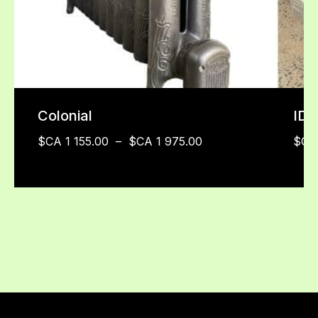
Colonial
IDE
$CA
1 155.00
–
$CA
1 975.00
$C