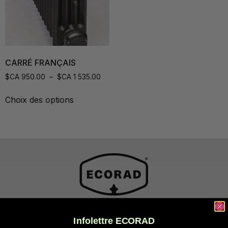
CARRÉ FRANÇAIS
$CA
950.00
–
$CA
1 535.00
Choix des options
Infolettre ECORAD
Ventes et usine