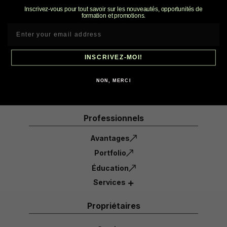
Inscrivez-vous pour tout savoir sur les nouveautés, opportunités de
21 Rue Henri-Gamache
formation et promotions.
St-Jean-Port-Joli, Qc
G0R 3G0
1-855-632-6723
INSCRIVEZ-MOI!
info@ecoradinc.com
NON, MERCI
Professionnels
Avantages
Portfolio
Éducation
Services
Propriétaires