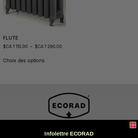
FLUTE
$CA
1 115.00
–
$CA
1 290.00
Choix des options
Infolettre ECORAD
Ventes et usine