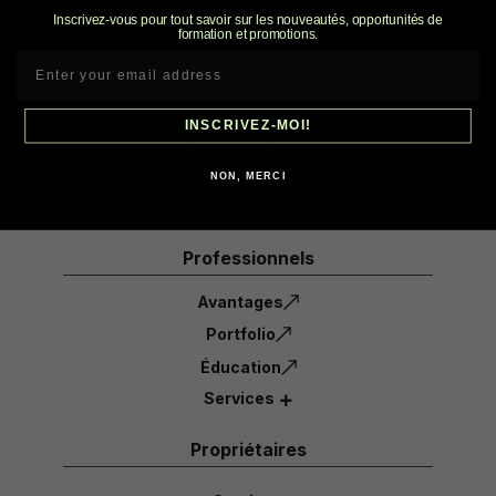
Inscrivez-vous pour tout savoir sur les nouveautés, opportunités de
21 Rue Henri-Gamache
formation et promotions.
St-Jean-Port-Joli, Qc
G0R 3G0
1-855-632-6723
INSCRIVEZ-MOI!
info@ecoradinc.com
NON, MERCI
Professionnels
Avantages
Portfolio
Éducation
Services
Propriétaires