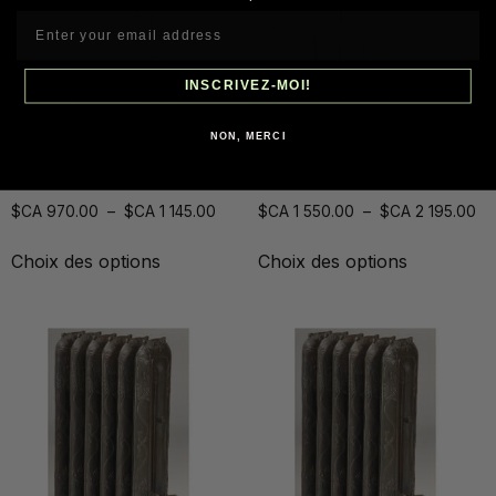
INSCRIVEZ-MOI!
NON, MERCI
GURNEY DUET
IDEA 3
$CA
970.00
–
$CA
1 145.00
$CA
1 550.00
–
$CA
2 195.00
Choix des options
Choix des options