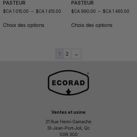
PASTEUR
PASTEUR
$CA
1 015.00
–
$CA
1 415.00
$CA
990.00
–
$CA
1 465.00
Choix des options
Choix des options
1
2
→
Ventes et usine
21 Rue Henri-Gamache
St-Jean-Port-Joli, Qc
G0R 3G0