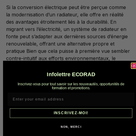
Si la conversion électrique peut être perçue comme
la modernisation d’un radiateur, elle offre en réalité
des avantages étroitement liés à la durabilité. En
migrant vers l’électricité, un système de radiateur en
fonte peut s’adapter aux dernières sources d’énergie
renouvelable, offrant une alternative propre et
pratique Bien que cela puisse à première vue sembler
contre-intuitif aux efforts environnementaux, le
véritable avantage réside dans l’élimination des
combustibles fossiles de leur source d’énergie.
Infolettre ECORAD
Avec cette adaptation, les propriétaires peuvent
Inscrivez-vous pour tout savoir sur les nouveautés, opportunités de
formation et promotions.
même envisager une gestion plus fine de la
consommation, favorisant un chauffage uniquement
lorsque cela est nécessaire, ce qui renforce
davantage l’efficacité énergétique. Ce changement ne
INSCRIVEZ-MOI!
consiste pas seulement à profiter des commodités
modernes ; il s’agit d’une démarche stratégique visant
NON, MERCI
à s’aligner sur un avenir énergétique plus vert et plus